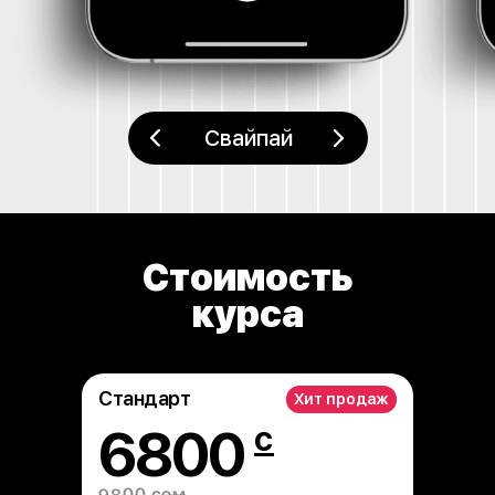
Доступ к 35 видеоурокам
Группа с участниками курса
Материалы во время обучения
Свайпай
Доступ к платформе с
уроками
на 3 месяца после обучения
Записаться на курс
Стоимость
курса
*300 участников в группе
Стандарт
Хит продаж
6800
с
9800 сом