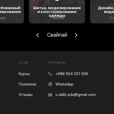
Telegram
Instagram
ебованный
Шитье, моделирование
Дизайн,
TikTok
мирования
и конструирование
вид
одежды
цев
1 месяц
2 
YouTube
Свайпай
О нас
Контакты
Курсы
+996 554 201 506
Полезное
WhatsApp
Отзывы
u.skillz.edu@gmail.com