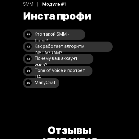
SMM
⠀
|
⠀
Модуль #1
Инста профи
Кто такой SMM -
боец?
Как работает алгоритм
INSTAGRAM?
Почему ваш аккаунт
умер?
Tone of Voice и портрет
ЦА
ManyChat
Отзывы