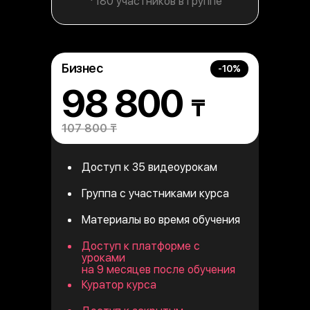
*180 участников в группе
Бизнес
-10%
98 800
₸
107 800 ₸
Доступ к 35 видеоурокам
Группа с участниками курса
Материалы во время обучения
Стандарт
-70%
Доступ к платформе с
уроками
396 500
UZS
на 9 месяцев после обучения
Куратор курса
930 000 UZS