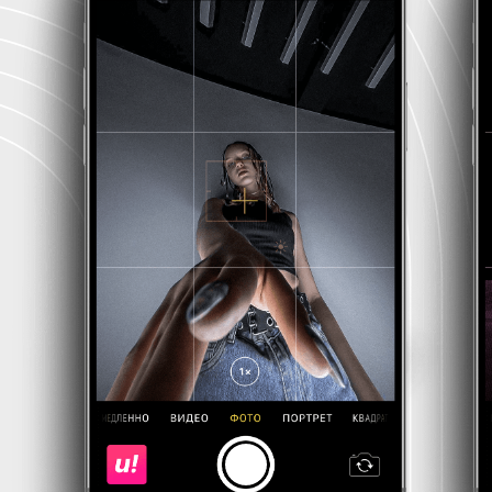
Стандарт
-70%
2890
с
9630 сом