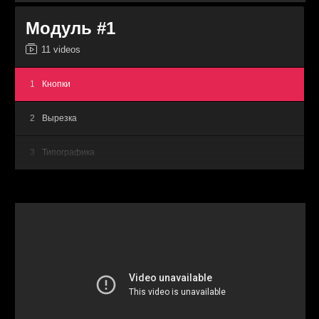
Модуль #1
11 videos
1
Кнопки
2
Вырезка
3
Типографика
4
Event Poster
5
Multi-Exp
6
Social Poster
7
Music Cover