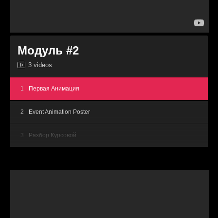
8
Food Poster
9
Monochrome Poster
Модуль #2
10
Film Poster
3 videos
11
Game Poster
1
Первая Анимация
2
Event Animation Poster
3
Разбор Курсовой