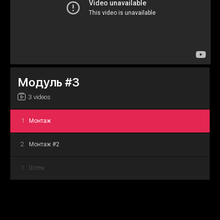
7
Мало крови
8
...
9
Курсовые
Модуль #3
3 videos
1
Монтаж
2
Монтаж #2
3
Шоты