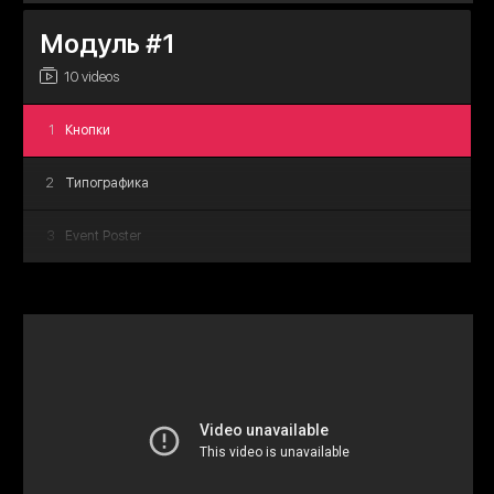
Модуль #1
10 videos
1
Кнопки
2
Типографика
3
Event Poster
4
Multi Exp
5
Social Poster
6
Music Cover
7
Food Poster