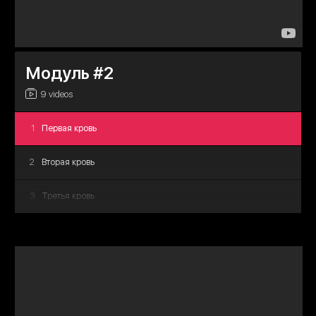
8
Monochrome
9
Film Poster
Модуль #2
10
Game Poster
9 videos
1
Первая кровь
2
Вторая кровь
3
Третья кровь
4
Мало крови
5
Очень мало крови
6
Появилась кровь