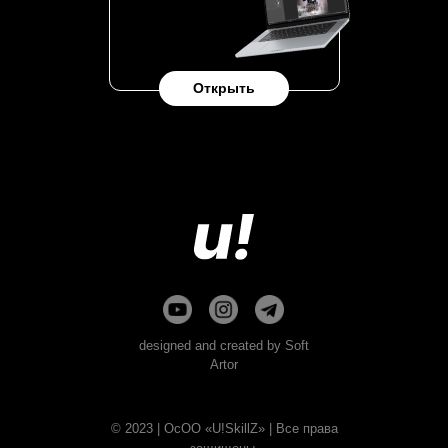
Открыть
designed and created by Soft
Artor
© 2023 | ОсОО «U!SkillZ» | Все права